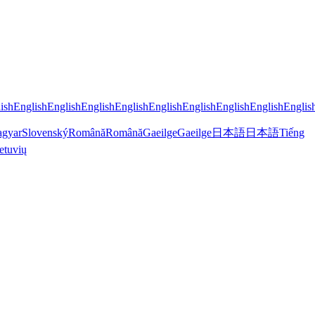
ish
English
English
English
English
English
English
English
English
Englis
gyar
Slovenský
Română
Română
Gaeilge
Gaeilge
日本語
日本語
Tiếng
etuvių