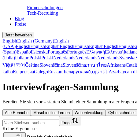
Firmenschulungen
Tech-Recruiting
Blog
Preise
Jetzt bewerben
English
English (Germany)
English
(USA)
English
English
English
English
English
English
English
English
E
(Spain)
Español
Íslenska
Português
Português
Ελληνική
Ελληνική
Italian
(Italia)
Italiano
Polski
Polski
Nederlands
Nederlands
Nederlands
Svenska
Việt
한국어
Čeština
Slovenščina
Slovenščina
ภาษาไทย
Afrikaans
Catal
kalba
Кыргызча
Galego
Euskara
Беларуская
Հայերեն
Azərbaycan di
Interviewfragen-Sammlung
Bereiten Sie sich vor – starten Sie mit einer Sammlung realer Fragen
Alle Bereiche
Maschinelles Lernen
Webentwicklung
Cybersicherheit
Frage
Keine Ergebnisse.