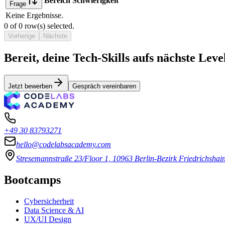
Bereich
Schwierigkeit
Frage
Keine Ergebnisse.
0
of
0
row(s) selected.
Vorherige
Nächste
Bereit, deine Tech-Skills aufs nächste Leve
Jetzt bewerben
Gespräch vereinbaren
+49 30 83793271
hello@codelabsacademy.com
Stresemannstraße 23/Floor 1, 10963 Berlin-Bezirk Friedrichsha
Bootcamps
Cybersicherheit
Data Science & AI
UX/UI Design