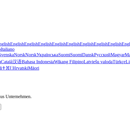
nglish
English
English
English
English
English
English
English
English
Engl
o
Italiano
Svenska
Norsk
Norsk
Українська
Suomi
Suomi
Dansk
Русский
Magyar
Ma
à
Català
汉语
Bahasa Indonesia
Wikang Filipino
Latviešu valoda
Türkçe
Li
li
ⵜⴼⵏⵗ
Hrvatski
Māori
 aus Unternehmen.