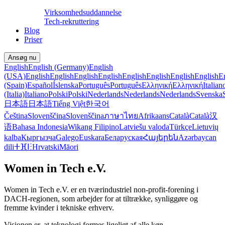
Virksomhedsuddannelse
Tech-rekruttering
Blog
Priser
Ansøg nu
English
English (Germany)
English
(USA)
English
English
English
English
English
English
English
English
E
(Spain)
Español
Íslenska
Português
Português
Ελληνική
Ελληνική
Italian
(Italia)
Italiano
Polski
Polski
Nederlands
Nederlands
Nederlands
Svenska
日本語
日本語
Tiếng Việt
한국어
Čeština
Slovenščina
Slovenščina
ภาษาไทย
Afrikaans
Català
Català
汉
语
Bahasa Indonesia
Wikang Filipino
Latviešu valoda
Türkçe
Lietuvių
kalba
Кыргызча
Galego
Euskara
Беларуская
Հայերեն
Azərbaycan
dili
ⵜⴼⵏⵗ
Hrvatski
Māori
Women in Tech e.V.
Women in Tech e.V. er en tværindustriel non-profit-forening i
DACH-regionen, som arbejder for at tiltrække, synliggøre og
fremme kvinder i tekniske erhverv.
Visionen er, at teknologi formes ligeligt af alle køn.