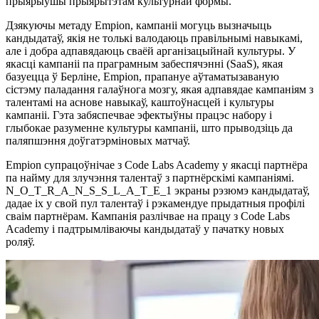
прыярыўшы прыярытэтам культурнай формы.
Дзякуючы метаду Empion, кампаніі могуць вызначыць
кандыдатаў, якія не толькі валодаюць правільнымі навыкамі,
але і добра адпавядаюць сваёй арганізацыйнай культуры. У
якасці кампаніі па праграмным забеспячэнні (SaaS), якая
базуецца ў Берліне, Empion, прапануе аўтаматызаваную
сістэму паладання галаўнога мозгу, якая адпавядае кампаніям з
талентамі на аснове навыкаў, каштоўнасцей і культуры
кампаніі. Гэта забяспечвае эфектыўны працэс набору і
глыбокае разуменне культуры кампаніі, што прыводзіць да
паляпшэння доўгатэрміновых матчаў.
Empion супрацоўнічае з Code Labs Academy у якасці партнёра
па найму для злучэння талентаў з партнёрскімі кампаніямі.
N_O_T_R_A_N_S_S_L_A_T_E_1 экраны рэзюмэ кандыдатаў,
дадае іх у свой пул талентаў і рэкамендуе прыдатныя профілі
сваім партнёрам. Кампанія разлічвае на працу з Code Labs
Academy і падтрымліваючы кандыдатаў у пачатку новых
роляў.