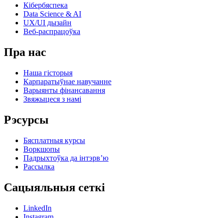
Кібербяспека
Data Science & AI
UX/UI дызайн
Веб-распрацоўка
Пра нас
Наша гісторыя
Карпаратыўнае навучанне
Варыянты фінансавання
Звяжыцеся з намі
Рэсурсы
Бясплатныя курсы
Воркшопы
Падрыхтоўка да інтэрв’ю
Рассылка
Сацыяльныя сеткі
LinkedIn
Instagram