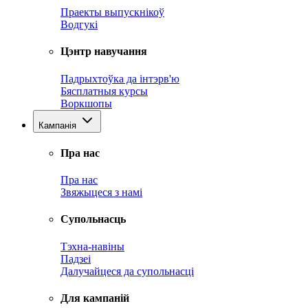
Праекты выпускнікоў
Водгукі
Цэнтр навучання
Падрыхтоўка да інтэрв'ю
Бясплатныя курсы
Воркшопы
Кампанія
Пра нас
Пра нас
Звяжыцеся з намі
Супольнасць
Тэхна-навіны
Падзеі
Далучайцеся да супольнасці
Для кампаній