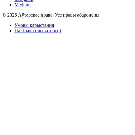
Medium
© 2026 Аўтарскае права. Усе правы абаронены.
Умовы карыстання
Палітыка прыватнасці