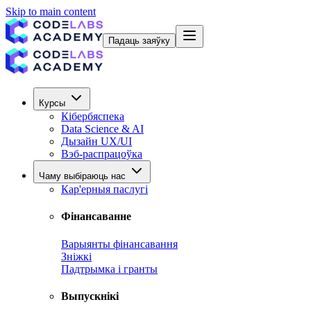
Skip to main content
Падаць заяўку
Курсы
Кібербяспека
Data Science & AI
Дызайн UX/UI
Вэб-распрацоўка
Чаму выбіраюць нас
Кар'ерныя паслугі
Фінансаванне
Варыянты фінансавання
Зніжкі
Падтрымка і гранты
Выпускнікі