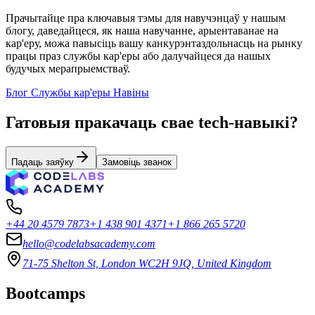
Прачытайце пра ключавыя тэмы для навучэнцаў у нашым
блогу, даведайцеся, як наша навучанне, арыентаванае на
кар'еру, можа павысіць вашу канкурэнтаздольнасць на рынку
працы праз службы кар'еры або далучайцеся да нашых
будучых мерапрыемстваў.
Блог
Службы кар'еры
Навіны
Гатовыя пракачаць свае tech-навыкі?
Падаць заяўку
Замовіць званок
+44 20 4579 7873
+1 438 901 4371
+1 866 265 5720
hello@codelabsacademy.com
71-75 Shelton St, London WC2H 9JQ, United Kingdom
Bootcamps