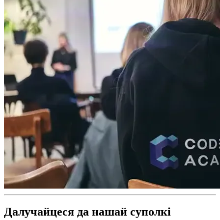
Далучайцеся да нашай суполкі