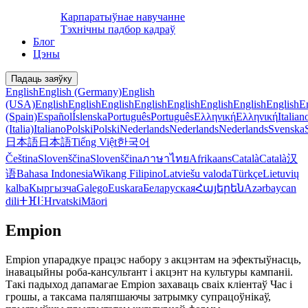
Карпаратыўнае навучанне
Тэхнічны падбор кадраў
Блог
Цэны
Падаць заяўку
English
English (Germany)
English
(USA)
English
English
English
English
English
English
English
English
E
(Spain)
Español
Íslenska
Português
Português
Ελληνική
Ελληνική
Italian
(Italia)
Italiano
Polski
Polski
Nederlands
Nederlands
Nederlands
Svenska
日本語
日本語
Tiếng Việt
한국어
Čeština
Slovenščina
Slovenščina
ภาษาไทย
Afrikaans
Català
Català
汉
语
Bahasa Indonesia
Wikang Filipino
Latviešu valoda
Türkçe
Lietuvių
kalba
Кыргызча
Galego
Euskara
Беларуская
Հայերեն
Azərbaycan
dili
ⵜⴼⵏⵗ
Hrvatski
Māori
Empion
Empion упарадкуе працэс набору з акцэнтам на эфектыўнасць,
інавацыйны роба-кансультант і акцэнт на культуры кампаніі.
Такі падыход дапамагае Empion захаваць сваіх кліентаў Час і
грошы, а таксама паляпшаючы затрымку супрацоўнікаў,