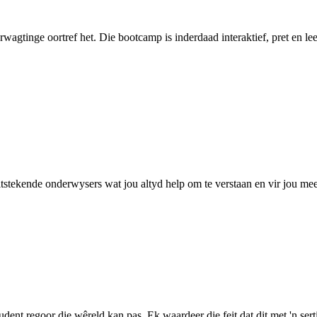
agtinge oortref het. Die bootcamp is inderdaad interaktief, pret en l
tstekende onderwysers wat jou altyd help om te verstaan ​​en vir jou m
udent regoor die wêreld kan pas. Ek waardeer die feit dat dit met 'n ser