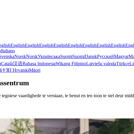
nglish
English
English
English
English
English
English
English
English
Engl
o
Italiano
Svenska
Norsk
Norsk
Українська
Suomi
Suomi
Dansk
Русский
Magyar
Ma
à
Català
汉语
Bahasa Indonesia
Wikang Filipino
Latviešu valoda
Türkçe
Li
li
ⵜⴼⵏⵗ
Hrvatski
Māori
nssentrum
gniese vaardighede te verstaan, te benut en ten toon te stel deur mid