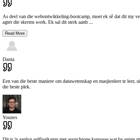
As deel van die webontwikkeling-bootcamp, moet ek sê dat dit my verw
agter die skerms werk. Ek sal dit sterk aanb
...
Read More
Dania
Een van die beste maniere om datawetenskap en masjienleer te leer, ui
die beste plek.
Younes
Dit is 'n aanlyn selflaaikamp met asynchrone kursusse wat by enige st