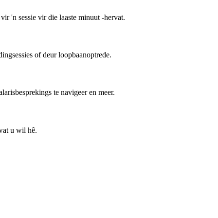
 'n sessie vir die laaste minuut -hervat.
adingsessies of deur loopbaanoptrede.
arisbesprekings te navigeer en meer.
at u wil hê.