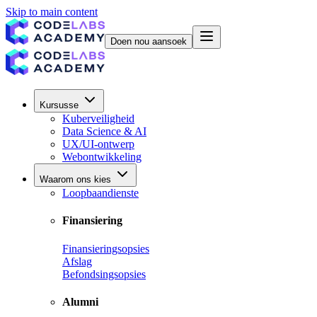
Skip to main content
Doen nou aansoek
Kursusse
Kuberveiligheid
Data Science & AI
UX/UI-ontwerp
Webontwikkeling
Waarom ons kies
Loopbaandienste
Finansiering
Finansieringsopsies
Afslag
Befondsingsopsies
Alumni