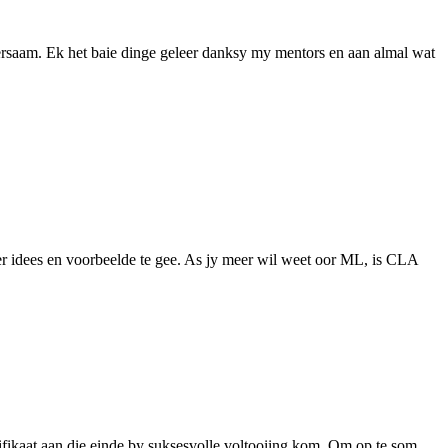
eersaam. Ek het baie dinge geleer danksy my mentors en aan almal wat
eer idees en voorbeelde te gee. As jy meer wil weet oor ML, is CLA
tifikaat aan die einde by suksesvolle voltooiing kom. Om op te som,