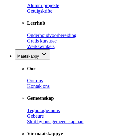
Alumni-projekte
Getuigskrifte
Leerhub
Onderhoudvoorbereiding
Gratis kursusse
Werkswinkels
Maatskappy
Oor
Oor ons
Kontak ons
Gemeenskap
Tegnologie-nuus
Gebeure
Sluit by ons gemeenskap aan
Vir maatskappye