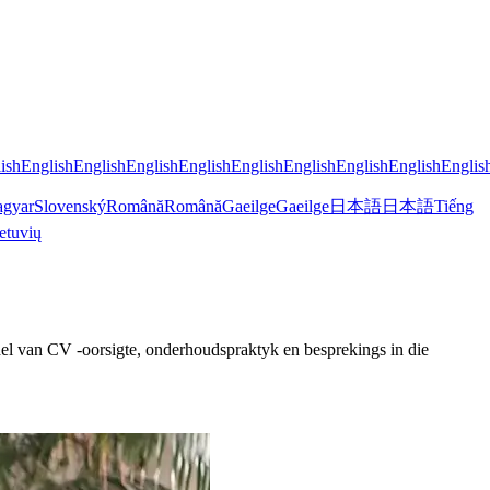
ish
English
English
English
English
English
English
English
English
Englis
gyar
Slovenský
Română
Română
Gaeilge
Gaeilge
日本語
日本語
Tiếng
etuvių
del van CV -oorsigte, onderhoudspraktyk en besprekings in die