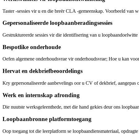
Taster -sessies vir u en die breër CLA -gemeenskap. Voorbeeld van wat
Gepersonaliseerde loopbaanberadingsessies
Gestruktureerde sessies vir die identifisering van u loopbaandoelwitte
Bespotlike onderhoude
Oefen algemene onderhoudsvrae vir onderhoudsvrae; Hoe u kan voorsi
Hervat en dekbriefbeoordelings
Kry gepersonaliseerde aanbevelings oor u CV of dekbrief, aangepas o
Werk en internskap afronding
Die nuutste werksgeleenthede, met die hand gekies deur ons loopbaans
Loopbaanbronne platformtoegang
Oop toegang tot die leerplatform se loopbaandiensmateriaal, opdragte 