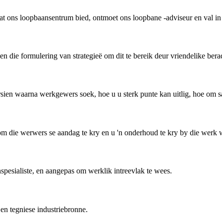
 ons loopbaansentrum bied, ontmoet ons loopbane -adviseur en val in vir
 en die formulering van strategieë om dit te bereik deur vriendelike ber
en waarna werkgewers soek, hoe u u sterk punte kan uitlig, hoe om sal
m die werwers se aandag te kry en u 'n onderhoud te kry by die werk w
pesialiste, en aangepas om werklik intreevlak te wees.
en tegniese industriebronne.