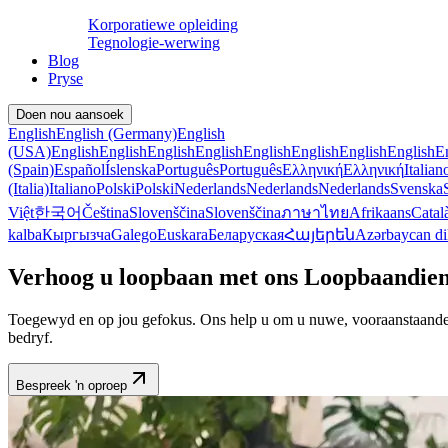
Korporatiewe opleiding
Tegnologie-werwing
Blog
Pryse
Doen nou aansoek
English
English (Germany)
English
(USA)
English
English
English
English
English
English
English
English
E
(Spain)
Español
Íslenska
Português
Português
Ελληνική
Ελληνική
Italian
(Italia)
Italiano
Polski
Polski
Nederlands
Nederlands
Nederlands
Svenska
Việt
한국어
Čeština
Slovenščina
Slovenščina
ภาษาไทย
Afrikaans
Catal
kalba
Кыргызча
Galego
Euskara
Беларуская
Հայերեն
Azərbaycan di
Verhoog u loopbaan met ons Loopbaandie
Toegewyd en op jou gefokus. Ons help u om u nuwe, vooraanstaande te
bedryf.
Bespreek 'n oproep