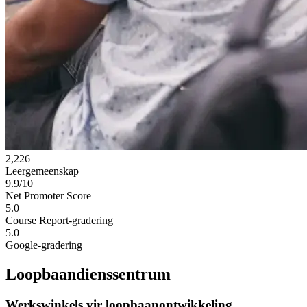
2,226
Leergemeenskap
9.9/10
Net Promoter Score
5.0
Course Report-gradering
5.0
Google-gradering
Loopbaandienssentrum
Werkswinkels vir loopbaanontwikkeling